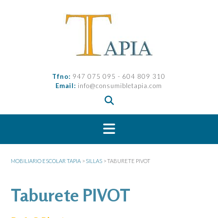
Saltar
al
contenido
Tfno:
947 075 095 - 604 809 310
Email:
info@consumibletapia.com
MOBILIARIO ESCOLAR TAPIA
>
SILLAS
>
TABURETE PIVOT
Taburete PIVOT