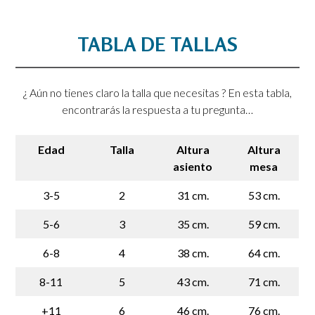
TABLA DE TALLAS
¿ Aún no tienes claro la talla que necesitas ? En esta tabla,
encontrarás la respuesta a tu pregunta…
Edad
Talla
Altura
Altura
asiento
mesa
3-5
2
31 cm.
53 cm.
5-6
3
35 cm.
59 cm.
6-8
4
38 cm.
64 cm.
8-11
5
43 cm.
71 cm.
+11
6
46 cm.
76 cm.