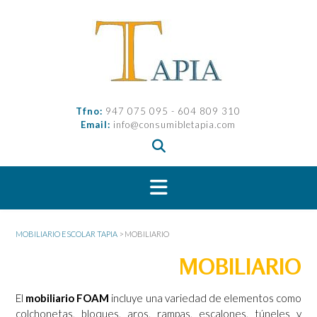
Saltar
al
contenido
Tfno:
947 075 095 - 604 809 310
Email:
info@consumibletapia.com
MOBILIARIO ESCOLAR TAPIA
>
MOBILIARIO
MOBILIARIO
El
mobiliario FOAM
incluye una variedad de elementos como
colchonetas, bloques, aros, rampas, escalones, túneles y