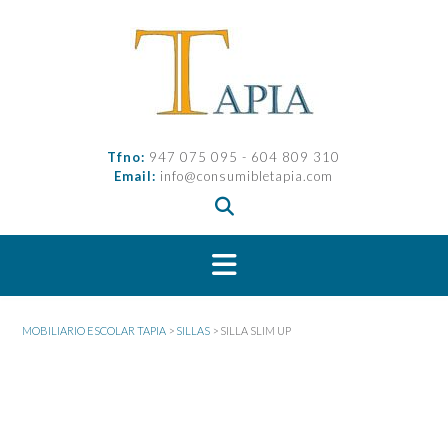
Saltar
al
contenido
Tfno:
947 075 095 - 604 809 310
Email:
info@consumibletapia.com
MOBILIARIO ESCOLAR TAPIA
>
SILLAS
>
SILLA SLIM UP