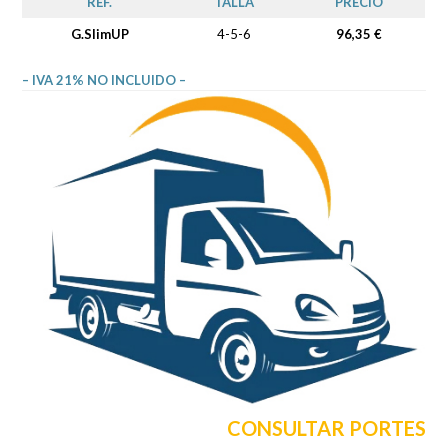
REF.
TALLA
PRECIO
G.SlimUP
4-5-6
96,35 €
– IVA 21% NO INCLUIDO –
CONSULTAR PORTES