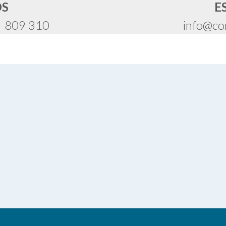
OS
E
4 809 310
info@co