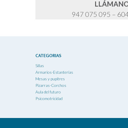
LLÁMAN
947 075 095 – 60
CATEGORIAS
Sillas
Armarios-Estanterías
Mesas y pupitres
Pizarras-Corchos
Aula del futuro
Psicomotricidad