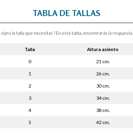
TABLA DE TALLAS
 claro la talla que necesitas ? En esta tabla, encontrarás la respuest
Talla
Altura asiento
0
21 cm.
1
26 cm.
2
30 cm.
3
34 cm.
4
38 cm.
5
42 cm.