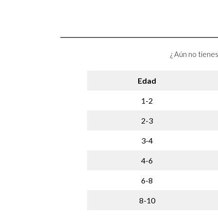
¿ Aún no tienes
Edad
1-2
2-3
3-4
4-6
6-8
8-10