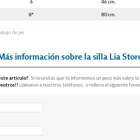
6
46 cm.
8*
80 cm.
rabajo de pie
Más información sobre la silla Lia Stor
ste artículo?
. Si necesitas que te informemos un poco más sobre la 
osotros!!
Llámanos a nuestros teléfonos
, o rellena el siguiente for