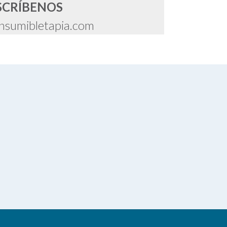
SCRÍBENOS
nsumibletapia.com