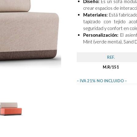
Diseño:
Es un sofá modula
crear espacios de interacc
Materiales:
Está fabricad
tapizado con tejido aco
seguridad y confort en col
Personalización:
El asien
Mint (verde menta), Sand D
REF.
M.R/151
– IVA 21% NO INCLUIDO –