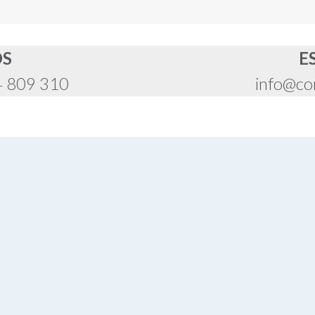
OS
E
4 809 310
info@co