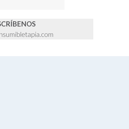
SCRÍBENOS
nsumibletapia.com