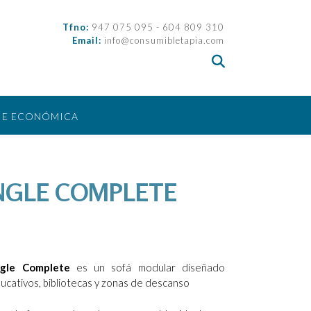
Tfno:
947 075 095 - 604 809 310
Email:
info@consumibletapia.com
IE ECONÓMICA
NGLE COMPLETE
ngle Complete
es un sofá modular diseñado
ucativos, bibliotecas y zonas de descanso