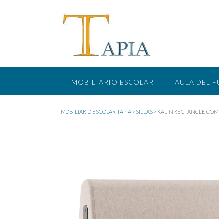
Saltar
al
contenido
MOBILIARIO ESCOLAR
AULA DEL 
MOBILIARIO ESCOLAR TAPIA
>
SILLAS
>
KALIN RECTANGLE COM