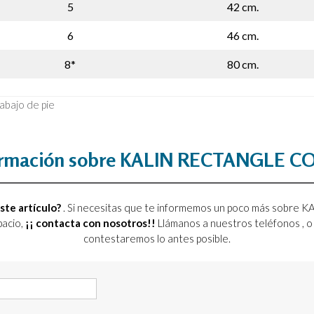
5
42 cm.
6
46 cm.
8*
80 cm.
rabajo de pie
ormación sobre KALIN RECTANGLE 
ste artículo?
. Si necesitas que te informemos un poco más sobr
pacio,
¡¡ contacta con nosotros!!
Llámanos a nuestros teléfonos
, 
contestaremos lo antes posible.