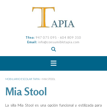
Saltar
al
contenido
Tfno:
947 075 095 - 604 809 310
Email:
info@consumibletapia.com
MOBILIARIO ESCOLAR TAPIA
>
MIA STOOL
Mia Stool
La silla Mia Stool es una opción funcional y estilizada para