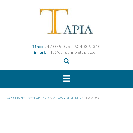
Saltar
al
contenido
Tfno:
947 075 095 - 604 809 310
Email:
info@consumibletapia.com
MOBILIARIO ESCOLAR TAPIA
>
MESAS Y PUPITRES
>
TEAM BOT