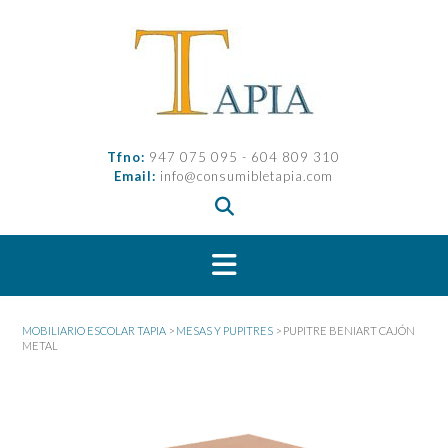
Saltar
al
contenido
Tfno:
947 075 095 - 604 809 310
Email:
info@consumibletapia.com
MOBILIARIO ESCOLAR TAPIA
>
MESAS Y PUPITRES
>
PUPITRE BENIART CAJÓN
METAL