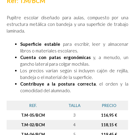
Ref: T.M/BCM
Pupitre escolar diseñado para aulas, compuesto por una
estructura metálica con bandeja y una superficie de trabajo
laminada.
Superficie estable
para escribir, leer y almacenar
libros o materiales escolares.
Cuenta con patas ergonómicas
y, a menudo, un
gancho lateral para colgar mochilas.
Los precios varían según si incluyen cajón de rejilla,
bandeja o el material de la superficie.
Contribuye a la postura correcta
, el orden y la
comodidad del alumnado.
REF.
TALLA
PRECIO
T.M-0
5/BCM
3
116,95 €
T.M-02
/BCM
4
118,15 €
T.M-06
/BCM
5
119,45 €