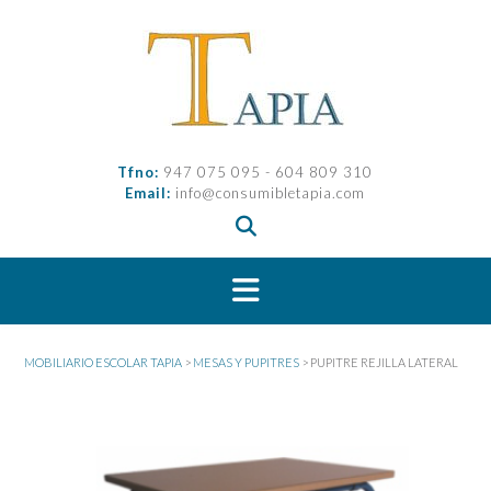
Saltar
al
contenido
Tfno:
947 075 095 - 604 809 310
Email:
info@consumibletapia.com
MOBILIARIO ESCOLAR TAPIA
>
MESAS Y PUPITRES
>
PUPITRE REJILLA LATERAL