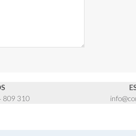
OS
E
4 809 310
info@co