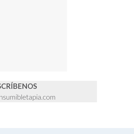
SCRÍBENOS
nsumibletapia.com