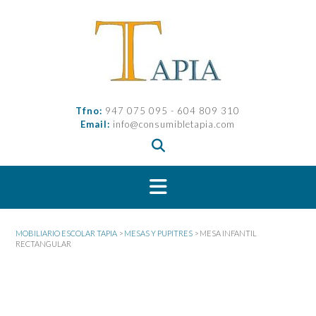
Saltar
al
contenido
Tfno:
947 075 095 - 604 809 310
Email:
info@consumibletapia.com
MOBILIARIO ESCOLAR TAPIA
>
MESAS Y PUPITRES
>
MESA INFANTIL
RECTANGULAR