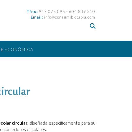
Tfno:
947 075 095 - 604 809 310
Email:
info@consumibletapia.com
IE ECONÓMICA
ircular
colar circular
, diseñada específicamente para su
as o comedores escolares.