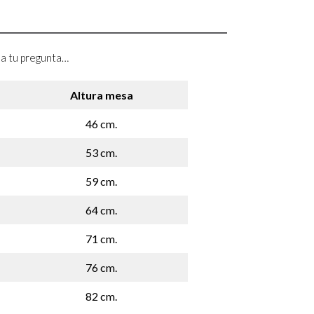
a a tu pregunta…
Altura mesa
46 cm.
53 cm.
59 cm.
64 cm.
71 cm.
76 cm.
82 cm.