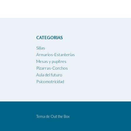
CATEGORIAS
Sillas
Armarios-Estanterías
Mesas y pupitres
Pizarras-Corchos
Aula del futuro
Psicomotricidad
Tema de
Out the Box