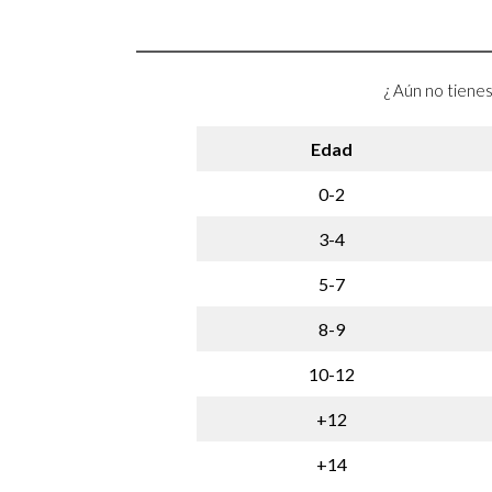
¿ Aún no tienes
Edad
0-2
3-4
5-7
8-9
10-12
+12
+14