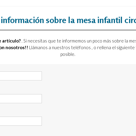
información sobre la mesa infantil cir
 artículo?
. Si necesitas que te informemos un poco más sobre la mes
con nosotros!!
Llámanos a nuestros teléfonos
, o rellena el siguien
posible.