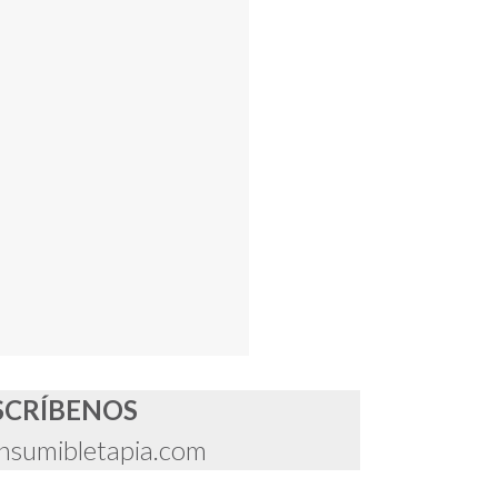
SCRÍBENOS
nsumibletapia.com