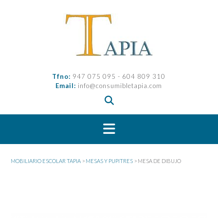
Saltar
al
contenido
Tfno:
947 075 095 - 604 809 310
Email:
info@consumibletapia.com
MOBILIARIO ESCOLAR TAPIA
>
MESAS Y PUPITRES
>
MESA DE DIBUJO