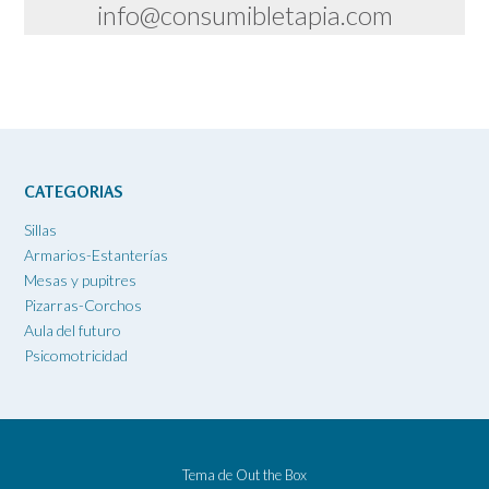
info@consumibletapia.com
CATEGORIAS
Sillas
Armarios-Estanterías
Mesas y pupitres
Pizarras-Corchos
Aula del futuro
Psicomotricidad
Tema de
Out the Box