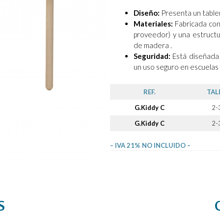
Diseño:
Presenta un tabler
Materiales:
Fabricada con
proveedor) y una estructu
de madera .
Seguridad:
Está diseñada 
un uso seguro en escuelas i
REF.
TAL
G.Kiddy C
2-
G.Kiddy C
2-
– IVA 21% NO INCLUIDO –
S