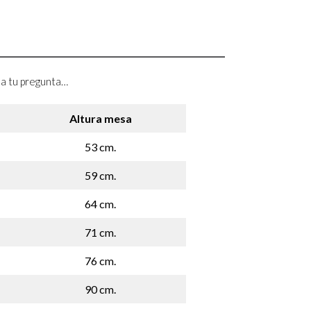
a a tu pregunta…
Altura mesa
53 cm.
59 cm.
64 cm.
71 cm.
76 cm.
90 cm.