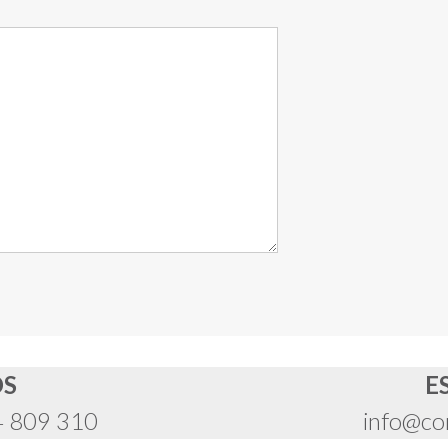
OS
E
4 809 310
info@co