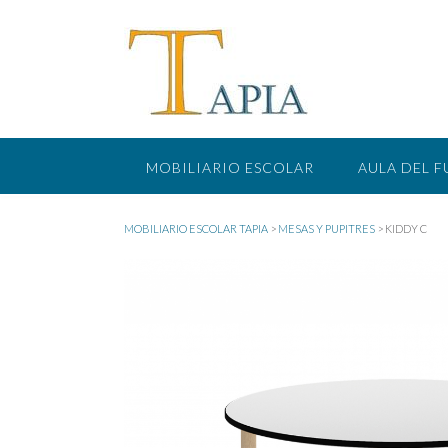
Saltar
al
contenido
MOBILIARIO ESCOLAR
AULA DEL 
MOBILIARIO ESCOLAR TAPIA
>
MESAS Y PUPITRES
>
KIDDY C