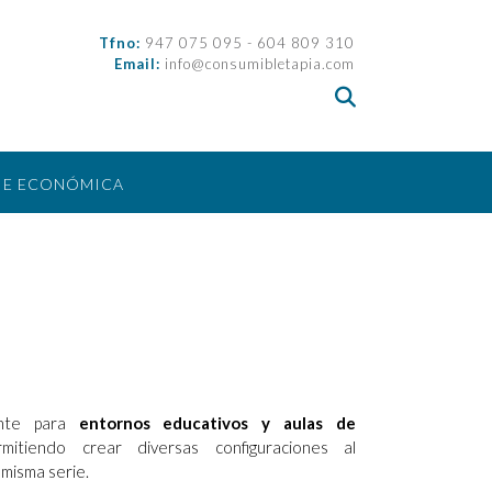
Tfno:
947 075 095 - 604 809 310
Email:
info@consumibletapia.com
IE ECONÓMICA
ente para
entornos educativos y aulas de
itiendo crear diversas configuraciones al
misma serie.