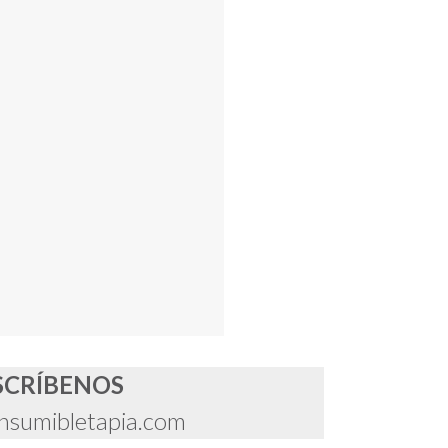
SCRÍBENOS
nsumibletapia.com