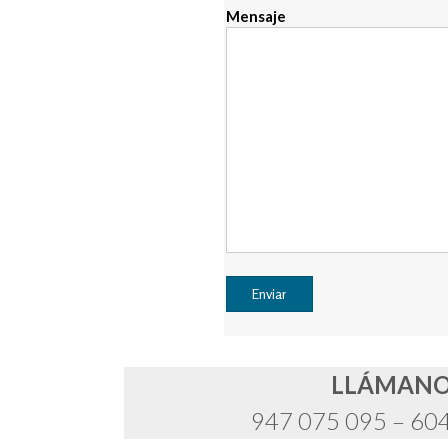
Mensaje
LLÁMAN
947 075 095 – 60