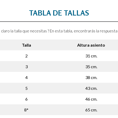
TABLA DE TALLAS
 claro la talla que necesitas ? En esta tabla, encontrarás la respuest
Talla
Altura asiento
2
31 cm.
3
35 cm.
4
38 cm.
5
43 cm.
6
46 cm.
8*
65 cm.