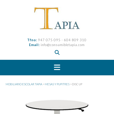
Saltar
al
contenido
Tfno:
947 075 095 - 604 809 310
Email:
info@consumibletapia.com
MOBILIARIO ESCOLAR TAPIA
>
MESAS Y PUPITRES
>
DISC UP