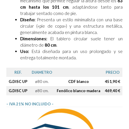
mecanismo que permite regular la altura desde los
63
cm hasta los 101 cm
, adaptándose tanto para
trabajar sentado como de pie.
Diseño:
Presenta un estilo minimalista con una base
circular («pie de copa») y una estructura metálica,
generalmente acabada en pintura blanca.
Dimensiones:
El tablero circular suele tener un
diámetro de
80 cm
.
Uso:
Está diseñada para un uso prolongado y se
entrega totalmente montada.
REF.
DIAMETRO
PRECIO
G.DISC UP
ø80 cm.
CDF blanco
451,90 €
G.DISC UP
ø80 cm.
Fenólico blanco-madera
469,40 €
– IVA 21% NO INCLUIDO –