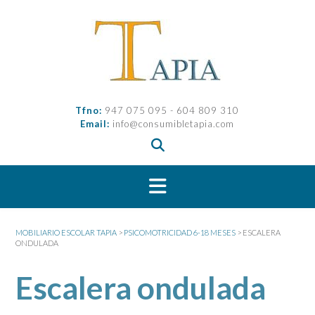
Saltar
al
contenido
Tfno:
947 075 095 - 604 809 310
Email:
info@consumibletapia.com
MOBILIARIO ESCOLAR TAPIA
>
PSICOMOTRICIDAD 6-18 MESES
>
ESCALERA
ONDULADA
Escalera ondulada