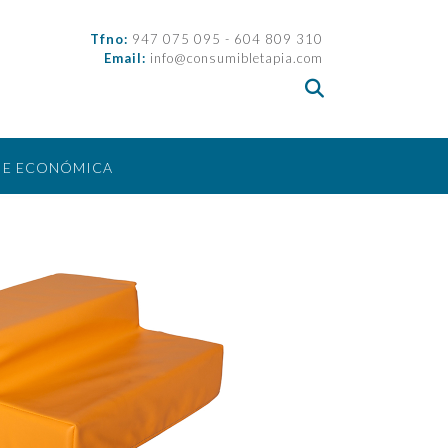
Tfno:
947 075 095 - 604 809 310
Email:
info@consumibletapia.com
IE ECONÓMICA