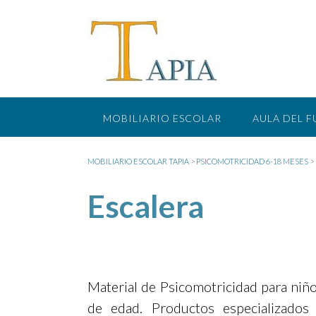
Saltar
al
contenido
MOBILIARIO ESCOLAR
AULA DEL 
MOBILIARIO ESCOLAR TAPIA
>
PSICOMOTRICIDAD 6-18 MESES
>
Escalera
Material de Psicomotricidad para niñ
de edad. Productos especializados