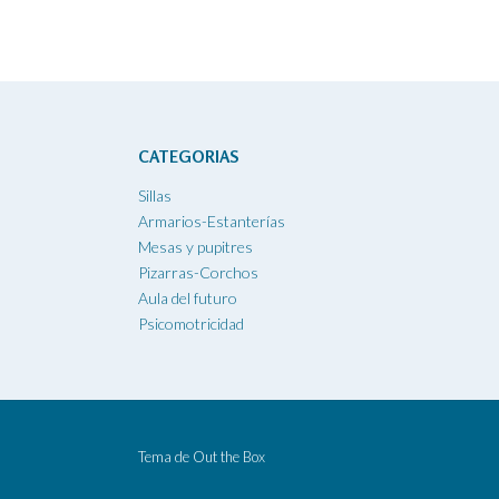
CATEGORIAS
Sillas
Armarios-Estanterías
Mesas y pupitres
Pizarras-Corchos
Aula del futuro
Psicomotricidad
Tema de
Out the Box