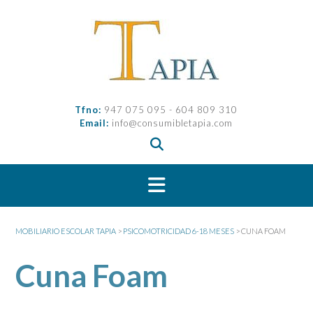
Saltar
al
contenido
Tfno:
947 075 095 - 604 809 310
Email:
info@consumibletapia.com
MOBILIARIO ESCOLAR TAPIA
>
PSICOMOTRICIDAD 6-18 MESES
>
CUNA FOAM
Cuna Foam