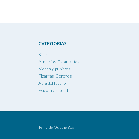
CATEGORIAS
Sillas
Armarios-Estanterías
Mesas y pupitres
Pizarras-Corchos
Aula del futuro
Psicomotricidad
Tema de
Out the Box