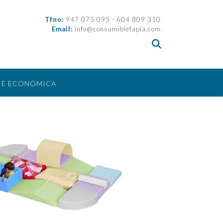
Tfno:
947 075 095 - 604 809 310
Email:
info@consumibletapia.com
IE ECONÓMICA