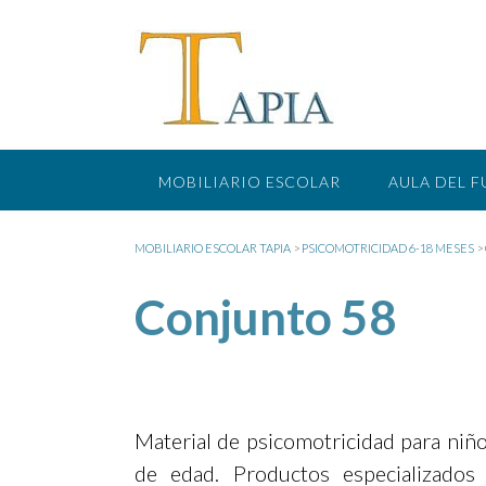
Saltar
al
contenido
MOBILIARIO ESCOLAR
AULA DEL 
MOBILIARIO ESCOLAR TAPIA
>
PSICOMOTRICIDAD 6-18 MESES
>
Conjunto 58
Material de psicomotricidad para niñ
de edad. Productos especializados