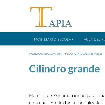
Saltar
al
contenido
MOBILIARIO ESCOLAR
AULA DEL 
MOBILIARIO ESCOLAR TAPIA
>
PSICOMOTRICIDAD 6-18 MESES
>
Cilindro grande
Material de Psicomotricidad para niñ
de edad. Productos especializados