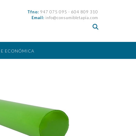
Tfno:
947 075 095 - 604 809 310
Email:
info@consumibletapia.com
IE ECONÓMICA