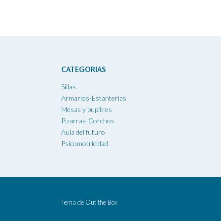
CATEGORIAS
Sillas
Armarios-Estanterías
Mesas y pupitres
Pizarras-Corchos
Aula del futuro
Psicomotricidad
Tema de
Out the Box