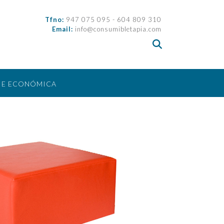
Tfno:
947 075 095 - 604 809 310
Email:
info@consumibletapia.com
IE ECONÓMICA