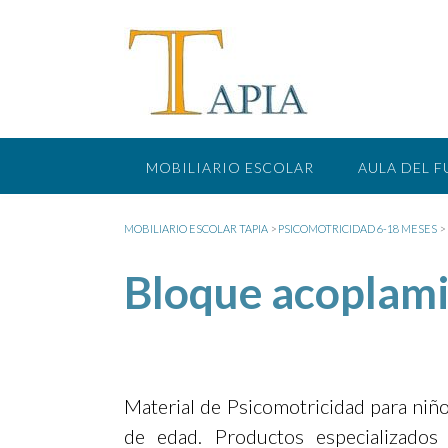
Saltar
al
contenido
MOBILIARIO ESCOLAR
AULA DEL 
MOBILIARIO ESCOLAR TAPIA
>
PSICOMOTRICIDAD 6-18 MESES
>
Bloque acoplam
Material de Psicomotricidad para niñ
de edad. Productos especializados