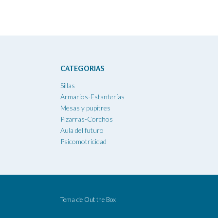
CATEGORIAS
Sillas
Armarios-Estanterías
Mesas y pupitres
Pizarras-Corchos
Aula del futuro
Psicomotricidad
Tema de
Out the Box