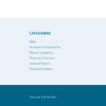
CATEGORIAS
Sillas
Armarios-Estanterías
Mesas y pupitres
Pizarras-Corchos
Aula del futuro
Psicomotricidad
Tema de
Out the Box