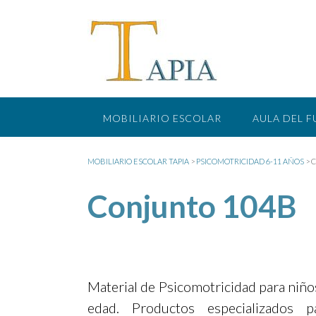
Saltar
al
contenido
MOBILIARIO ESCOLAR
AULA DEL 
MOBILIARIO ESCOLAR TAPIA
>
PSICOMOTRICIDAD 6-11 AÑOS
>
C
Conjunto 104B
Material de Psicomotricidad para niño
edad. Productos especializados 