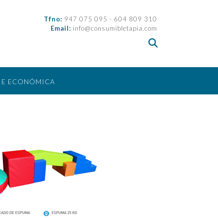
Tfno:
947 075 095 - 604 809 310
Email:
info@consumibletapia.com
IE ECONÓMICA