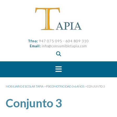
Saltar
al
contenido
Tfno:
947 075 095 - 604 809 310
Email:
info@consumibletapia.com
MOBILIARIO ESCOLAR TAPIA
>
PSICOMOTRICIDAD 3-6 AÑOS
>
CONJUNTO 3
Conjunto 3