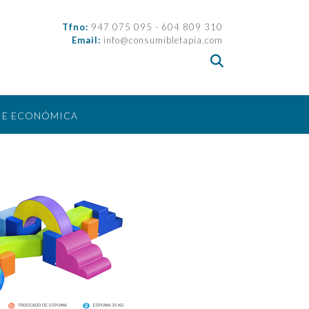
Tfno:
947 075 095 - 604 809 310
Email:
info@consumibletapia.com
IE ECONÓMICA