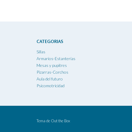
CATEGORIAS
Sillas
Armarios-Estanterías
Mesas y pupitres
Pizarras-Corchos
Aula del futuro
Psicomotricidad
Tema de
Out the Box