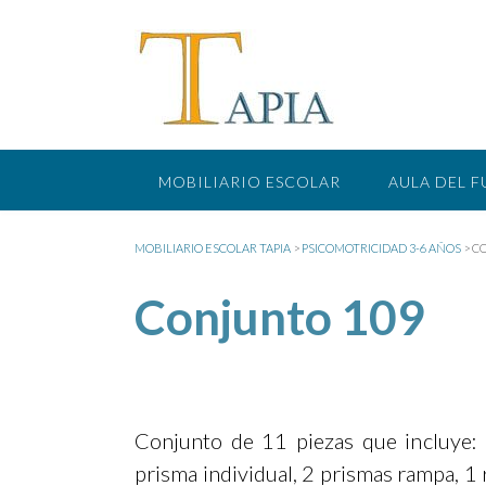
Saltar
al
contenido
MOBILIARIO ESCOLAR
AULA DEL 
MOBILIARIO ESCOLAR TAPIA
>
PSICOMOTRICIDAD 3-6 AÑOS
>
C
Conjunto 109
Conjunto de 11 piezas que incluye: 
prisma individual, 2 prismas rampa, 1