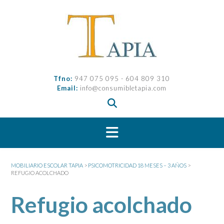
Saltar
al
contenido
Tfno:
947 075 095 - 604 809 310
Email:
info@consumibletapia.com
MOBILIARIO ESCOLAR TAPIA
>
PSICOMOTRICIDAD 18 MESES – 3 AÑOS
>
REFUGIO ACOLCHADO
Refugio acolchado