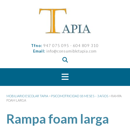
Saltar
al
contenido
Tfno:
947 075 095 - 604 809 310
Email:
info@consumibletapia.com
MOBILIARIO ESCOLAR TAPIA
>
PSICOMOTRICIDAD 18 MESES – 3 AÑOS
>
RAMPA
FOAM LARGA
Rampa foam larga