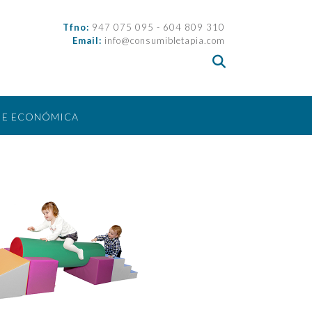
Tfno:
947 075 095 - 604 809 310
Email:
info@consumibletapia.com
IE ECONÓMICA