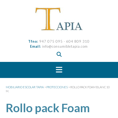
Saltar
al
contenido
Tfno:
947 075 095 - 604 809 310
Email:
info@consumibletapia.com
MOBILIARIO ESCOLAR TAPIA
>
PROTECCIONES
>
ROLLO PACK FOAM BLANC 10
M.
Rollo pack Foam