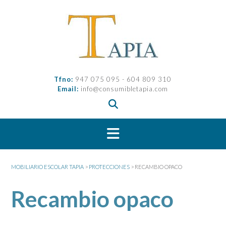
Saltar
al
contenido
Tfno:
947 075 095 - 604 809 310
Email:
info@consumibletapia.com
MOBILIARIO ESCOLAR TAPIA
>
PROTECCIONES
>
RECAMBIO OPACO
Recambio opaco