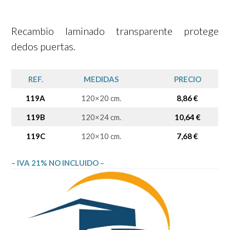
Recambio laminado transparente protege
dedos puertas.
REF.
MEDIDAS
PRECIO
119A
120×20 cm.
8,86 €
119B
120×24 cm.
10,64 €
119C
120×10 cm.
7,68 €
– IVA 21% NO INCLUIDO –