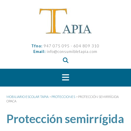
Saltar
al
contenido
Tfno:
947 075 095 - 604 809 310
Email:
info@consumibletapia.com
MOBILIARIO ESCOLAR TAPIA
>
PROTECCIONES
>
PROTECCIÓN SEMIRRÍGIDA
OPACA
Protección semirrígida