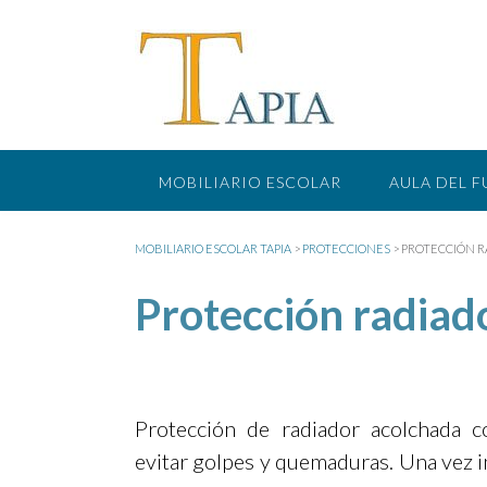
Saltar
al
contenido
MOBILIARIO ESCOLAR
AULA DEL 
MOBILIARIO ESCOLAR TAPIA
>
PROTECCIONES
>
PROTECCIÓN R
Protección radiad
Protección de radiador acolchada c
evitar golpes y quemaduras. Una vez i