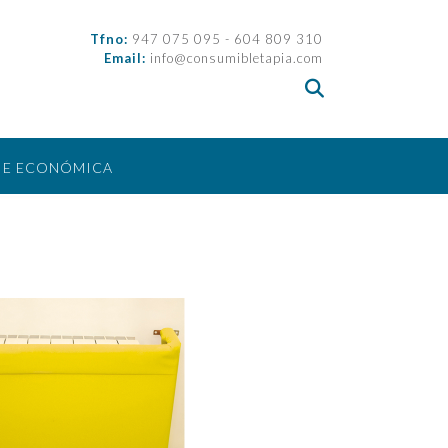
Tfno:
947 075 095 - 604 809 310
Email:
info@consumibletapia.com
IE ECONÓMICA