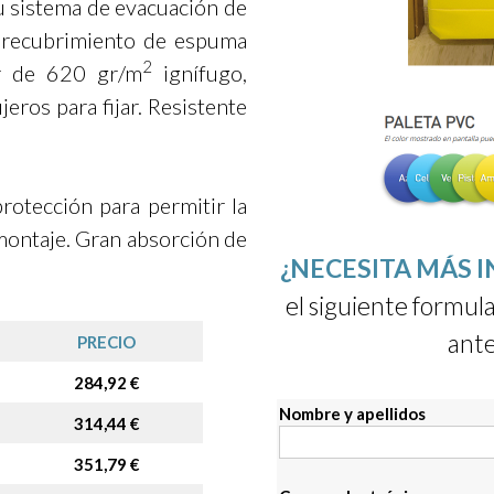
u sistema de evacuación de
n recubrimiento de espuma
2
er de 620 gr/m
ignífugo,
eros para fijar. Resistente
rotección para permitir la
 montaje. Gran absorción de
¿NECESITA MÁS 
el siguiente formula
ante
PRECIO
284,92 €
Nombre y apellidos
314,44 €
351,79 €