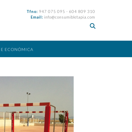
Tfno:
947 075 095 - 604 809 310
Email:
info@consumibletapia.com
IE ECONÓMICA