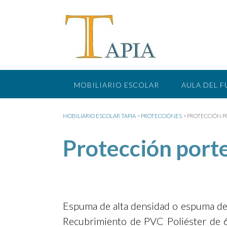
Saltar
al
contenido
MOBILIARIO ESCOLAR
AULA DEL 
MOBILIARIO ESCOLAR TAPIA
>
PROTECCIONES
>
PROTECCIÓN P
Protección porte
Espuma de alta densidad o espuma de
Recubrimiento de PVC Poliéster de 