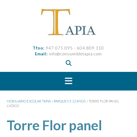
Saltar
al
contenido
Tfno:
947 075 095 - 604 809 310
Email:
info@consumibletapia.com
MOBILIARIO ESCOLAR TAPIA
>
PARQUES 5-12 AÑOS
>
TORRE FLOR PANEL
LÚDICO
Torre Flor panel