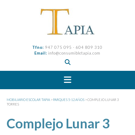
Saltar
al
contenido
Tfno:
947 075 095 - 604 809 310
Email:
info@consumibletapia.com
MOBILIARIO ESCOLAR TAPIA
>
PARQUES 5-12 AÑOS
>
COMPLEJO LUNAR 3
TORRES
Complejo Lunar 3