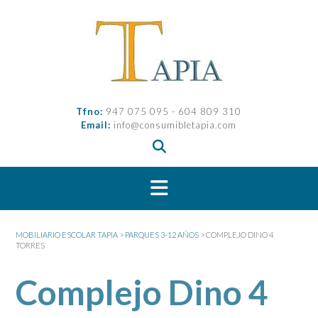
Saltar
al
contenido
Tfno:
947 075 095 - 604 809 310
Email:
info@consumibletapia.com
MOBILIARIO ESCOLAR TAPIA
>
PARQUES 3-12 AÑOS
>
COMPLEJO DINO 4
TORRES
Complejo Dino 4