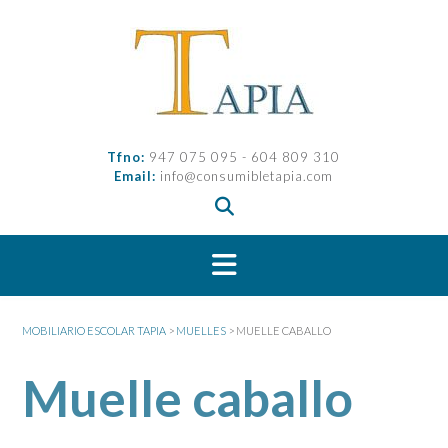
Saltar
al
contenido
Tfno:
947 075 095 - 604 809 310
Email:
info@consumibletapia.com
MOBILIARIO ESCOLAR TAPIA
>
MUELLES
>
MUELLE CABALLO
Muelle caballo