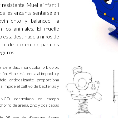
resistente. Muelle infantil
ños les encanta sentarse en
vimiento y balanceo, la
 los animales. El muelle
co esta destinado a niños de
ace de protección para los
eguros.
ta densidad, monocolor o bicolor.
ón. Alta resistencia al impacto y
cie antideslizante proporciona
ca impide el cultivo de bacterias y
 NCD controlado en campo
chorro de arena, zinc y dos capas
 de 25 mm de diámetro.
Acero