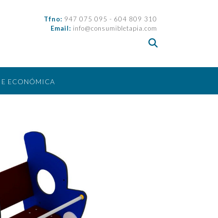
Tfno:
947 075 095 - 604 809 310
Email:
info@consumibletapia.com
IE ECONÓMICA