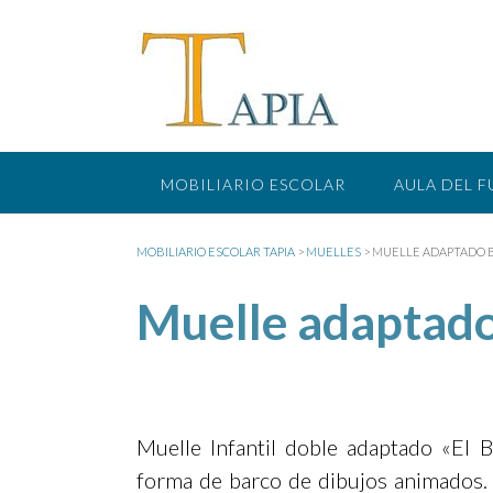
Saltar
al
contenido
MOBILIARIO ESCOLAR
AULA DEL 
MOBILIARIO ESCOLAR TAPIA
>
MUELLES
>
MUELLE ADAPTADO 
Muelle adaptado
Muelle Infantil doble adaptado «El 
forma de barco de dibujos animados