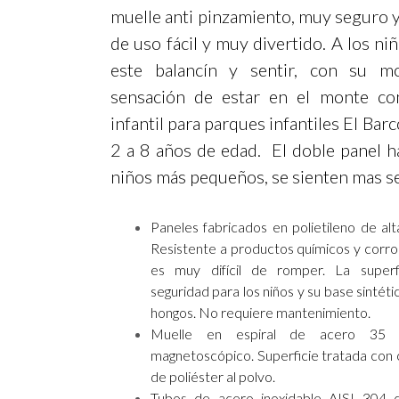
muelle anti pinzamiento, muy seguro y 
de uso fácil y muy divertido. A los ni
este balancín y sentir, con su mo
sensación de estar en el monte con
infantil para parques infantiles El Bar
2 a 8 años de edad. El doble panel h
niños más pequeños, se sienten mas s
Paneles fabricados en polietileno de al
Resistente a productos químicos y corrosi
es muy difícil de romper. La superfi
seguridad para los niños y su base sintéti
hongos. No requiere mantenimiento.
Muelle en espiral de acero 35
magnetoscópico. Superficie tratada con 
de poliéster al polvo.
Tubos de acero inoxidable AISI 304