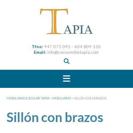
Saltar
al
contenido
Tfno:
947 075 095 - 604 809 310
Email:
info@consumibletapia.com
MOBILIARIO ESCOLAR TAPIA
>
MOBILIARIO
>
SILLÓN CON BRAZOS
Sillón con brazos