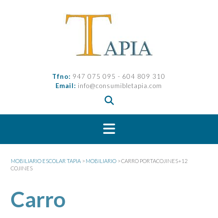
Saltar
al
contenido
Tfno:
947 075 095 - 604 809 310
Email:
info@consumibletapia.com
MOBILIARIO ESCOLAR TAPIA
>
MOBILIARIO
>
CARRO PORTACOJINES+12
COJINES
Carro