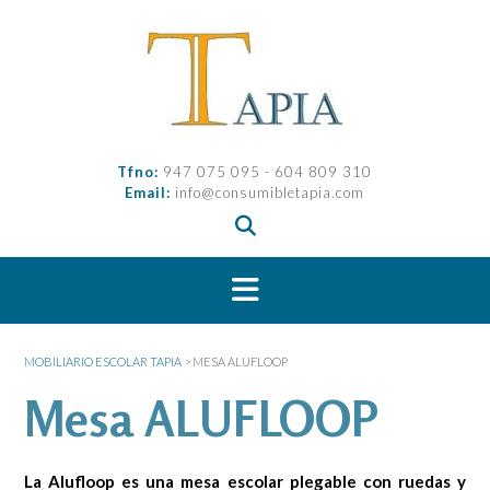
Saltar
al
contenido
Tfno:
947 075 095 - 604 809 310
Email:
info@consumibletapia.com
MOBILIARIO ESCOLAR TAPIA
>
MESA ALUFLOOP
Mesa ALUFLOOP
La Alufloop es una mesa escolar plegable con ruedas y