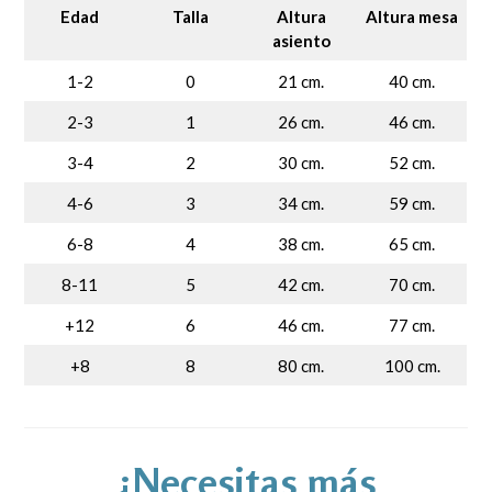
Edad
Talla
Altura
Altura mesa
asiento
1-2
0
21 cm.
40 cm.
2-3
1
26 cm.
46 cm.
3-4
2
30 cm.
52 cm.
4-6
3
34 cm.
59 cm.
6-8
4
38 cm.
65 cm.
8-11
5
42 cm.
70 cm.
+12
6
46 cm.
77 cm.
+8
8
80 cm.
100 cm.
¿Necesitas más