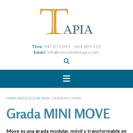
Saltar
al
contenido
Tfno:
947 075 095 - 604 809 310
Email:
info@consumibletapia.com
MOBILIARIO ESCOLAR TAPIA
>
GRADA MINI MOVE
Grada MINI MOVE
Move es una grada modular, móvil y transformable en