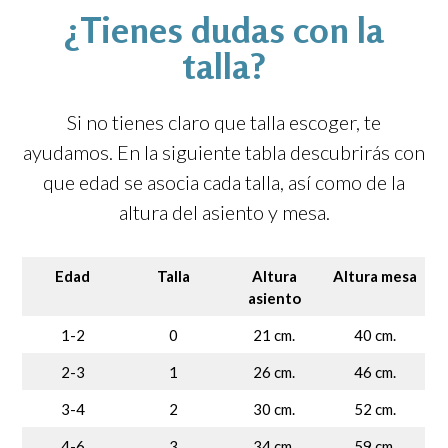
¿Tienes dudas con la
talla?
Si no tienes claro que talla escoger, te
ayudamos. En la siguiente tabla descubrirás con
que edad se asocia cada talla, así como de la
altura del asiento y mesa.
Edad
Talla
Altura
Altura mesa
asiento
1-2
0
21 cm.
40 cm.
2-3
1
26 cm.
46 cm.
3-4
2
30 cm.
52 cm.
4-6
3
34 cm.
59 cm.