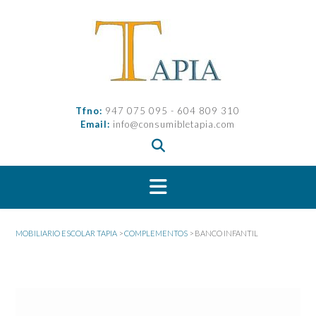
Saltar
al
contenido
Tfno:
947 075 095 - 604 809 310
Email:
info@consumibletapia.com
MOBILIARIO ESCOLAR TAPIA
>
COMPLEMENTOS
>
BANCO INFANTIL