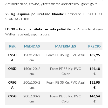
Antimicrobiano, atóxico, y tratamiento antiparásito, Ignñifugo M2.
25 Kg. espuma poliuretano blanda
: Certificado OEKO TEXT
STANDART 100.
LD 30 – Espuma célula cerrada polietileno
: Repelente al agua
Watter repellent
,
espuma dura.
REF.
MEDIDAS
MATERIALES
PRECIO
095D
150x120x2
Foam PE 35 Kg. PVC Azul
132,95
A
cm.
€
095D
150x120x2
Foam PE 35 Kg. PVC
144,18
cm.
Color
€
095G
200x100x2
Foam PE 35 Kg. PVC Azul
132,95
A
cm.
€
095G
200x100x2
Foam PE 35 Kg. PVC
146,54
cm.
Color
€