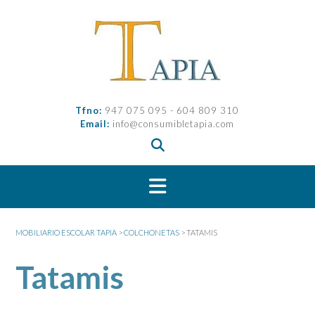
Saltar
al
contenido
Tfno:
947 075 095 - 604 809 310
Email:
info@consumibletapia.com
MOBILIARIO ESCOLAR TAPIA
>
COLCHONETAS
>
TATAMIS
Tatamis