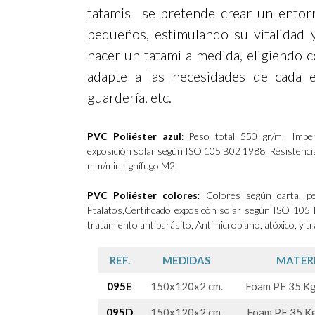
tatamis se pretende crear un entor
pequeños, estimulando su vitalidad y
hacer un tatami a medida, eligiendo c
adapte a las necesidades de cada e
guardería, etc.
PVC Poliéster azul
: Peso total 550 gr/m., Imper
exposición solar según ISO 105 B02 1988, Resistenc
mm/min, Ignífugo M2.
PVC Poliéster colores
: Colores según carta, pe
Ftalatos,Certificado exposicón solar según ISO 105 
tratamiento antiparásito, Antimicrobiano, atóxico, y t
REF.
MEDIDAS
MATER
095E
150x120x2 cm.
Foam PE 35 Kg
095D
150x120x2 cm.
Foam PE 35 Kg