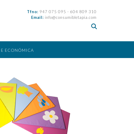
Tfno:
947 075 095 - 604 809 310
Email:
info@consumibletapia.com
IE ECONÓMICA