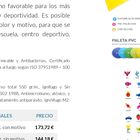
no favorable para los más
 deportividad. Es posible
olor y motivo, para que se
scuela, centro deportivo,
meable y Antibacterias, Certificado
ia al fuego según ISO 37951989 < 100
so total 550 gr/m., Ignífugo y Sin
B02 1988, Antimicrobiano, atóxico, y
ratamiento antiparásito, Ignñifugo M2.
IALES
PRECIO
. con motivo
173,72 €
. sin motivo
144,18 €