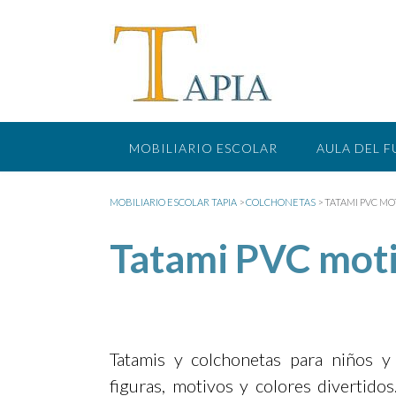
Saltar
al
contenido
MOBILIARIO ESCOLAR
AULA DEL 
MOBILIARIO ESCOLAR TAPIA
>
COLCHONETAS
>
TATAMI PVC MO
Tatami PVC mot
Tatamis y colchonetas para niños y
figuras, motivos y colores divertido