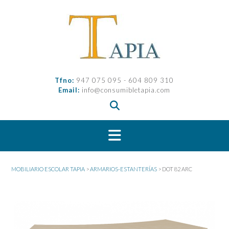
Saltar
al
contenido
Tfno:
947 075 095 - 604 809 310
Email:
info@consumibletapia.com
MOBILIARIO ESCOLAR TAPIA
>
ARMARIOS-ESTANTERÍAS
>
DOT 82 ARC