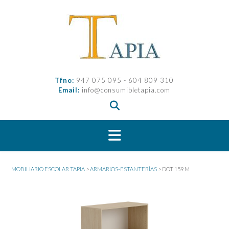
Saltar
al
contenido
Tfno:
947 075 095 - 604 809 310
Email:
info@consumibletapia.com
MOBILIARIO ESCOLAR TAPIA
>
ARMARIOS-ESTANTERÍAS
>
DOT 159 M