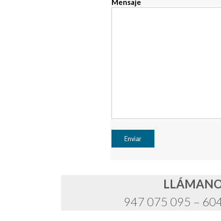
Mensaje
LLÁMAN
947 075 095 – 60