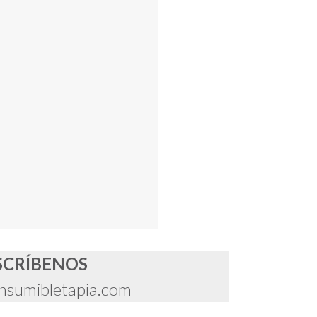
SCRÍBENOS
nsumibletapia.com