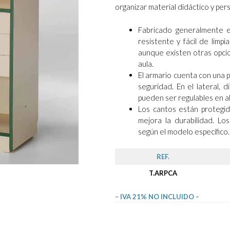
organizar material didáctico y pe
Fabricado generalmente
resistente y fácil de limp
aunque existen otras opci
aula.
El armario cuenta con una 
seguridad. En el lateral,
pueden ser regulables en al
Los cantos están protegi
mejora la durabilidad. L
según el modelo específico.
REF.
T.ARPCA
– IVA 21% NO INCLUIDO –