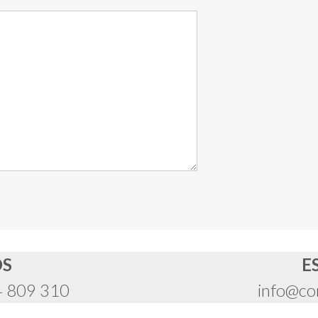
OS
E
4 809 310
info@co