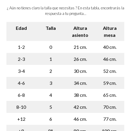
¿ Aún no tienes claro la talla que necesitas ? En esta tabla, encontrarás la
respuesta a tu pregunta…
Edad
Talla
Altura
Altura
asiento
mesa
1-2
0
21 cm.
40 cm.
2-3
1
26 cm.
46 cm.
3-4
2
30 cm.
52 cm.
4-6
3
34 cm.
59 cm.
6-8
4
38 cm.
65 cm.
8-10
5
42 cm.
70 cm.
+12
6
46 cm.
77 cm.
+8
8*
80 cm.
100 cm.