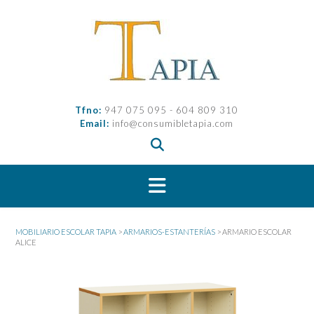
Saltar
al
contenido
Tfno:
947 075 095 - 604 809 310
Email:
info@consumibletapia.com
MOBILIARIO ESCOLAR TAPIA
>
ARMARIOS-ESTANTERÍAS
>
ARMARIO ESCOLAR
ALICE