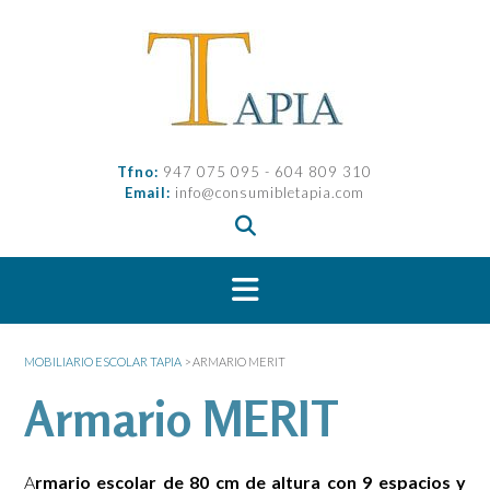
Saltar
al
contenido
Tfno:
947 075 095 - 604 809 310
Email:
info@consumibletapia.com
MOBILIARIO ESCOLAR TAPIA
>
ARMARIO MERIT
Armario MERIT
A
rmario escolar de 80 cm de altura con 9 espacios y