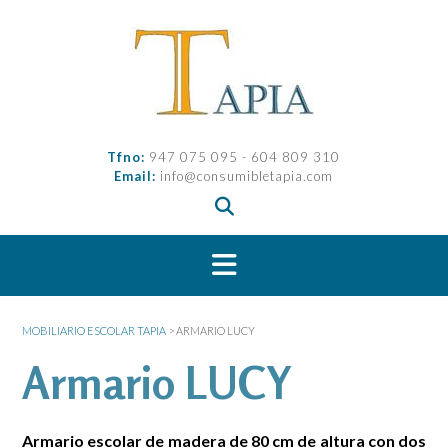
Saltar
al
contenido
Tfno:
947 075 095 - 604 809 310
Email:
info@consumibletapia.com
MOBILIARIO ESCOLAR TAPIA
>
ARMARIO LUCY
Armario LUCY
Armario escolar de madera de 80 cm de altura con dos